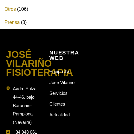
Otros
(106)
Prensa
(8)
JOSÉ
NUESTRA
WEB
VILARIÑO
FISIOTERAPIA
Equipo JV
José Vilariño
Avda. Eulza
Servicios
44-46, bajo.
Clientes
Barañain-
Pamplona
Actualidad
(Navarra)
+34 948 061