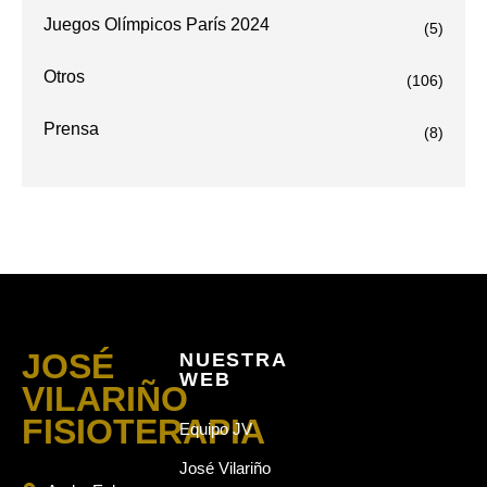
Juegos Olímpicos París 2024
(5)
Otros
(106)
Prensa
(8)
JOSÉ
NUESTRA
WEB
VILARIÑO
FISIOTERAPIA
Equipo JV
José Vilariño